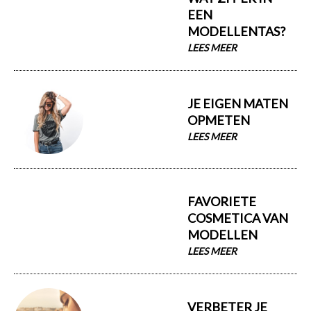
EEN
MODELLENTAS?
LEES MEER
JE EIGEN MATEN
OPMETEN
LEES MEER
FAVORIETE
COSMETICA VAN
MODELLEN
LEES MEER
VERBETER JE