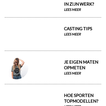
IN ZIJN WERK?
LEES MEER
CASTING TIPS
LEES MEER
JE EIGEN MATEN
OPMETEN
LEES MEER
HOE SPORTEN
TOPMODELLEN?